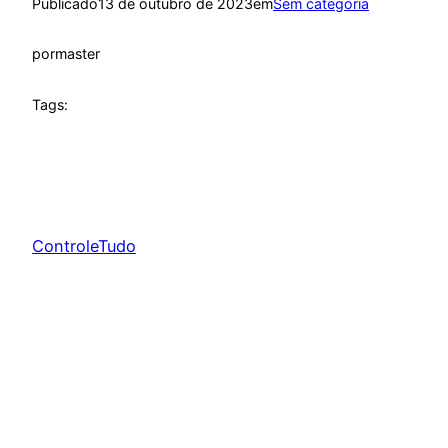
Publicado
13 de outubro de 2023
em
Sem categoria
por
master
Tags:
ControleTudo